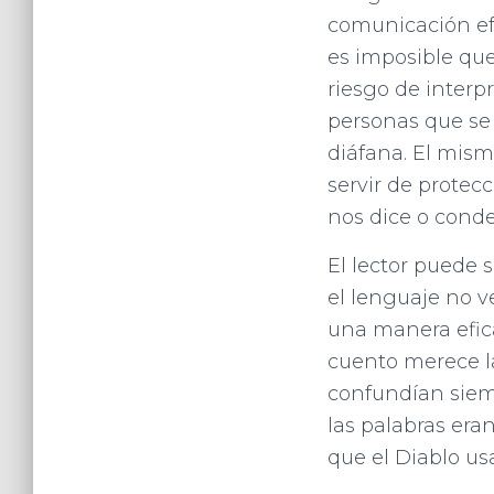
comunicación ef
es imposible que
riesgo de interp
personas que se
diáfana. El mis
servir de protec
nos dice o cond
El lector puede 
el lenguaje no v
una manera efic
cuento merece la 
confundían siem
las palabras era
que el Diablo us