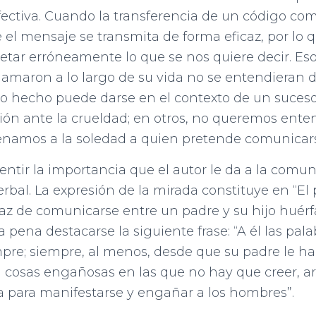
ectiva. Cuando la transferencia de un código com
 el mensaje se transmita de forma eficaz, por lo 
retar erróneamente lo que se nos quiere decir. Es
 amaron a lo largo de su vida no se entendieran
mo hecho puede darse en el contexto de un suceso
ción ante la crueldad; en otros, no queremos ente
enamos a la soledad a quien pretende comunica
sentir la importancia que el autor le da a la comun
erbal. La expresión de la mirada constituye en “El 
az de comunicarse entre un padre y su hijo huérf
pena destacarse la siguiente frase: “A él las pala
pre; siempre, al menos, desde que su padre le ha
n cosas engañosas en las que no hay que creer, art
a para manifestarse y engañar a los hombres”.