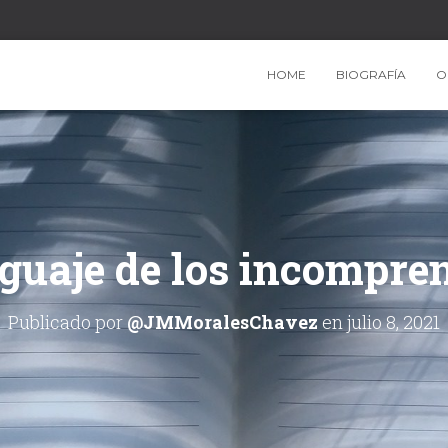
HOME
BIOGRAFÍA
O
nguaje de los incompre
Publicado por
@JMMoralesChavez
en
julio 8, 2021