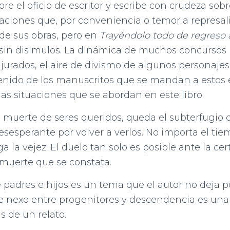
bre el oficio de escritor y escribe con crudeza so
tuaciones que, por conveniencia o temor a represali
 de sus obras, pero en
Trayéndolo todo de regreso 
sin disimulos. La dinámica de muchos concursos li
 jurados, el aire de divismo de algunos personajes
tenido de los manuscritos que se mandan a estos 
las situaciones que se abordan en este libro.
 muerte de seres queridos, queda el subterfugio 
sesperante por volver a verlos. No importa el tie
a la vejez. El duelo tan solo es posible ante la ce
a muerte que se constata.
 padres e hijos es un tema que el autor no deja po
e nexo entre progenitores y descendencia es una
s de un relato.