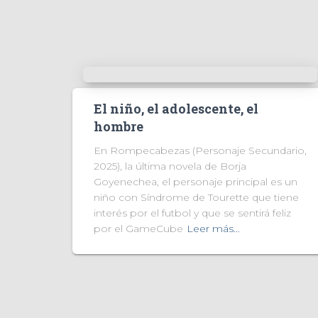
El niño, el adolescente, el
hombre
En Rompecabezas (Personaje Secundario,
2025), la última novela de Borja
Goyenechea, el personaje principal es un
niño con Síndrome de Tourette que tiene
interés por el futbol y que se sentirá feliz
por el GameCube
Leer más…