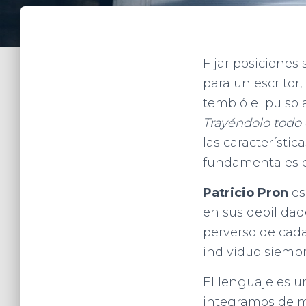
Fijar posiciones
para un escritor,
tembló el pulso a
Trayéndolo todo 
las característi
fundamentales d
Patricio Pron
es
en sus debilidad
perverso de cada
individuo siemp
El lenguaje es u
integramos de m