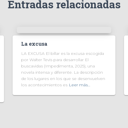
Entradas relacionadas
La excusa
LA EXCUSA El billar es la excusa escogida
por Walter Tevis para desarrollar El
buscavidas (Impedimenta, 2025), una
novela intensa y diferente. La descripción
de los lugares en los que se desenvuelven
los acontecimientos es
Leer más…