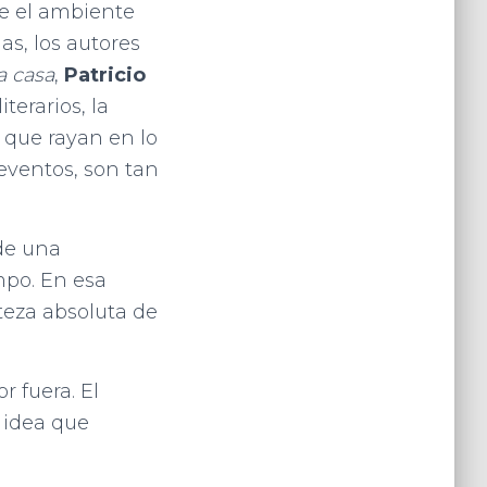
bre el ambiente
as, los autores
a casa
,
Patricio
terarios, la
 que rayan en lo
eventos, son tan
de una
mpo. En esa
rteza absoluta de
r fuera. El
 idea que