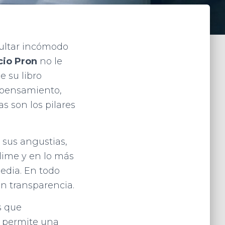
sultar incómodo
cio Pron
no le
e su libro
e pensamiento,
s son los pilares
 sus angustias,
lime y en lo más
edia. En todo
n transparencia.
s que
 permite una