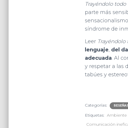
Trayéndolo todo 
parte más sensib
sensacionalismo
síndrome de inmu
Leer
Trayéndolo 
lenguaje
,
del d
adecuada
. Al 
y respetar a las
tabúes y estereo
Categorías:
RESEÑA
Etiquetas:
Ambiente l
Comunicación inefic