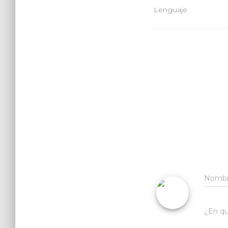
Lenguaje
Nomb
¿En qu