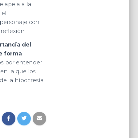
e apela a la
 el
 personaje con
eflexión.
rtancia del
e forma
os por entender
en la que los
e la hipocresía.