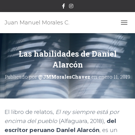
Juan Manuel Morales C.
C
A
M
B
I
Las habilidades de Daniel
A
Alarcón
R
M
O
Publicado por
@JMMoralesChavez
en
enero 11, 2019
D
O
D
E
N
A
El libro de relatos,
El rey siempre está por
V
E
encima del pueb
lo
(Alfaguara, 2018),
del
G
escritor peruano Daniel Alarcón
, es un
A