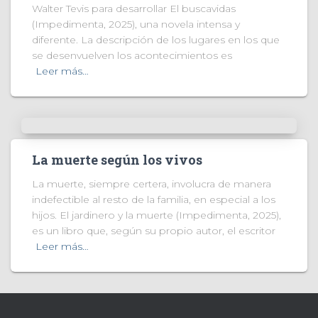
Walter Tevis para desarrollar El buscavidas
(Impedimenta, 2025), una novela intensa y
diferente. La descripción de los lugares en los que
se desenvuelven los acontecimientos es
Leer más…
La muerte según los vivos
La muerte, siempre certera, involucra de manera
indefectible al resto de la familia, en especial a los
hijos. El jardinero y la muerte (Impedimenta, 2025),
es un libro que, según su propio autor, el escritor
Leer más…