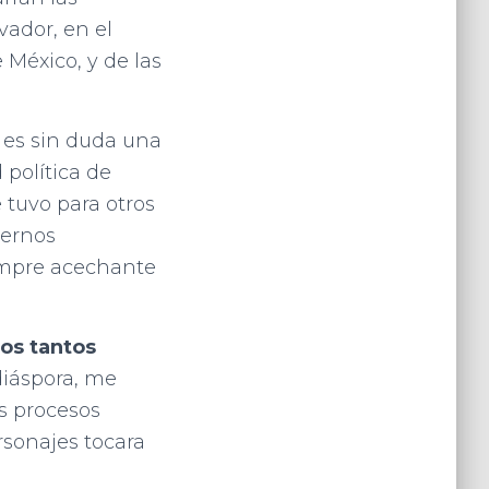
vador, en el
 México, y de las
, es sin duda una
 política de
 tuvo para otros
iernos
iempre acechante
os tantos
diáspora, me
s procesos
rsonajes tocara