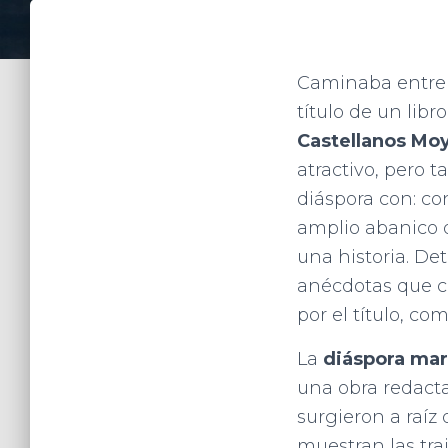
Caminaba entre l
título de un libr
Castellanos Mo
atractivo, pero 
diáspora con: con
amplio abanico d
una historia. De
anécdotas que co
por el título, co
La
diáspora mar
una obra redacta
surgieron a raíz
muestran las tra