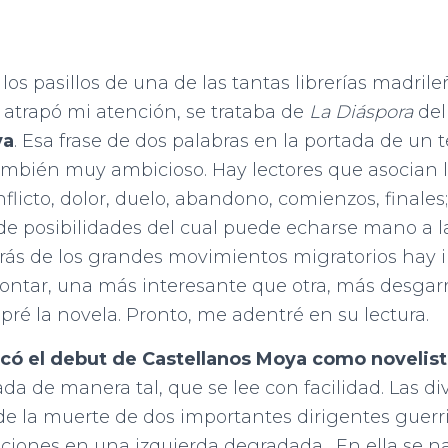
os pasillos de una de las tantas librerías madril
o atrapó mi atención, se trataba de
La Diáspora
del
ya
. Esa frase de dos palabras en la portada de un 
también muy ambicioso. Hay lectores que asocian 
flicto, dolor, duelo, abandono, comienzos, finales;
e posibilidades del cual puede echarse mano a la
trás de los grandes movimientos migratorios hay 
ntar, una más interesante que otra, más desgarr
mpré la novela. Pronto, me adentré en su lectura.
có el debut de Castellanos Moya como novelist
da de manera tal, que se lee con facilidad. Las di
 de la muerte de dos importantes dirigentes guerri
iciones en una izquierda degradada. En ella se na