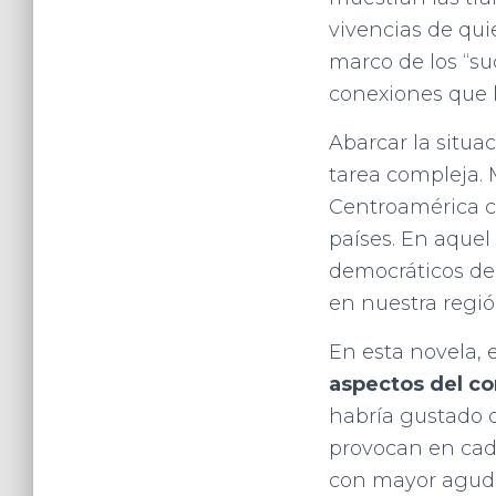
vivencias de qui
marco de los “su
conexiones que l
Abarcar la situa
tarea compleja. M
Centroamérica co
países. En aque
democráticos de 
en nuestra regió
En esta novela, 
aspectos del co
habría gustado q
provocan en cada
con mayor agudez