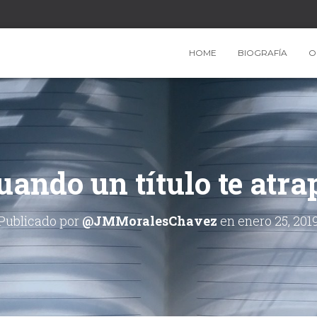
HOME
BIOGRAFÍA
O
uando un título te atra
Publicado por
@JMMoralesChavez
en
enero 25, 201