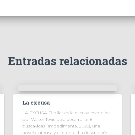
Entradas relacionadas
La excusa
LA EXCUSA El billar es la excusa escogida
por Walter Tevis para desarrollar El
buscavidas (Impedimenta, 2025), una
novela intensa y diferente. La descripción