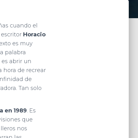
eñas cuando el
 escritor
Horacio
texto es muy
la palabra
 es abrir un
 hora de recrear
infinidad de
adora. Tan solo
a en 1989
. Es
visiones que
lleros nos
rran las