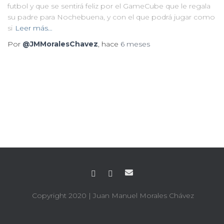
futbol y que se sentirá feliz por el GameCube que le regala
su padre para Nochebuena, y con el que podrá jugar como
si
Leer más…
Por
@JMMoralesChavez
, hace
6 meses
Copyright 2020
| Juan Manuel Morales Chávez