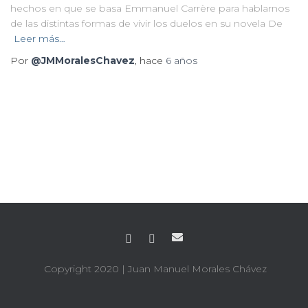
hechos en que se basa Emmanuel Carrère para hablarnos
de las distintas formas de vivir los duelos en su novela De
Leer más…
Por
@JMMoralesChavez
, hace
6 años
Copyright 2020
| Juan Manuel Morales Chávez