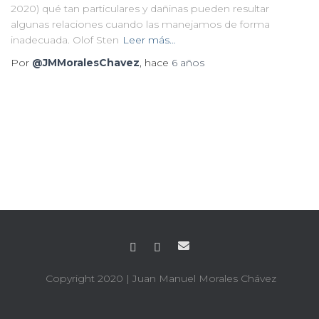
2020) qué tan particulares y dañinas pueden resultar
algunas relaciones cuando las manejamos de forma
inadecuada. Olof Sten
Leer más…
Por
@JMMoralesChavez
, hace
6 años
Copyright 2020
| Juan Manuel Morales Chávez