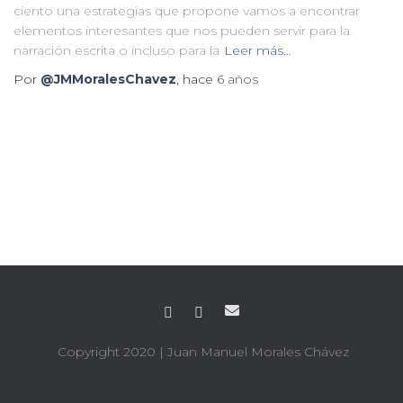
ciento una estrategias que propone vamos a encontrar
elementos interesantes que nos pueden servir para la
narración escrita o incluso para la
Leer más…
Por
@JMMoralesChavez
, hace
6 años
Copyright 2020
| Juan Manuel Morales Chávez